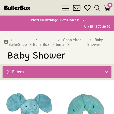
0
bars
envelope
heart
search
light
light
light
light
Sender alle hverdage - Bestil inden kl. 12
+45 42 70 20 70
Shop efter
Baby
BullerShop
BullerBox
tema
Shower
Baby Shower
Filters