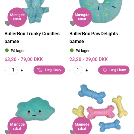
Mængde
Mængde
rabat
rabat
BullerBox Trunky Cuddles
BullerBox PawDelights
bamse
bamse
På lager
På lager
63,20 - 79,00 DKK
23,20 - 29,00 DKK
Læg i kurv
Læg i kurv
-
+
-
+
Mængde
Mængde
rabat
rabat