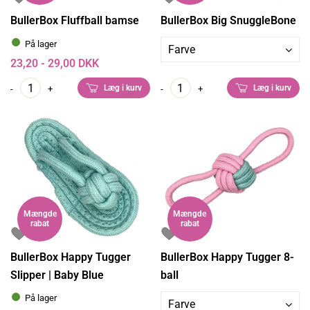
BullerBox Fluffball bamse
BullerBox Big SnuggleBone
På lager
Farve
23,20 - 29,00 DKK
Læg i kurv
Læg i kurv
-
+
-
+
Mængde
Mængde
rabat
rabat
BullerBox Happy Tugger
BullerBox Happy Tugger 8-
Slipper | Baby Blue
ball
På lager
Farve