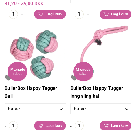
31,20 - 39,00 DKK
Læg i kurv
Læg i kurv
-
+
-
+
Mængde
Mængde
rabat
rabat
BullerBox Happy Tugger
BullerBox Happy Tugger
Ball
long sling ball
Farve
Farve
Læg i kurv
Læg i kurv
-
+
-
+