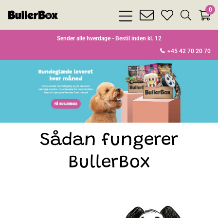
0
bars
envelope
heart
search
light
light
light
light
Sender alle hverdage - Bestil inden kl. 12
+45 42 70 20 70
Sådan fungerer
BullerBox