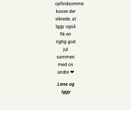
opfindsomme
kasse der
sikrede, at
Iggy også
fik en
rigtig god
jul
sammen
med os
andre ❤
Lene og
Iggy