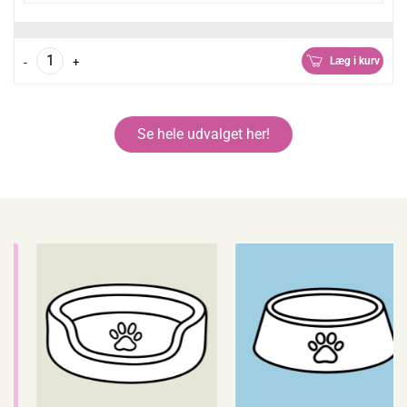
Læg i kurv
-
+
Se hele udvalget her!