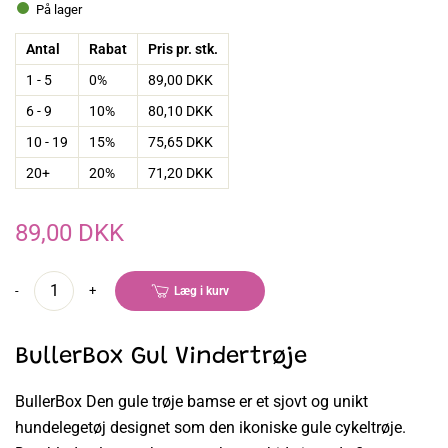
På lager
Antal
Rabat
Pris pr. stk.
1 - 5
0%
89,00 DKK
6 - 9
10%
80,10 DKK
10 - 19
15%
75,65 DKK
20+
20%
71,20 DKK
89,00 DKK
-
+
Læg i kurv
BullerBox Gul Vindertrøje
BullerBox Den gule trøje bamse er et sjovt og unikt
hundelegetøj designet som den ikoniske gule cykeltrøje.