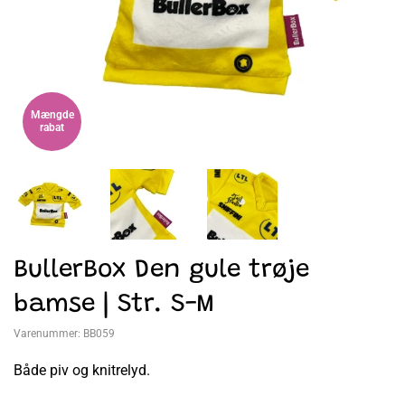
Mængde
rabat
BullerBox Den gule trøje
bamse | Str. S-M
Varenummer:
BB059
Både piv og knitrelyd.