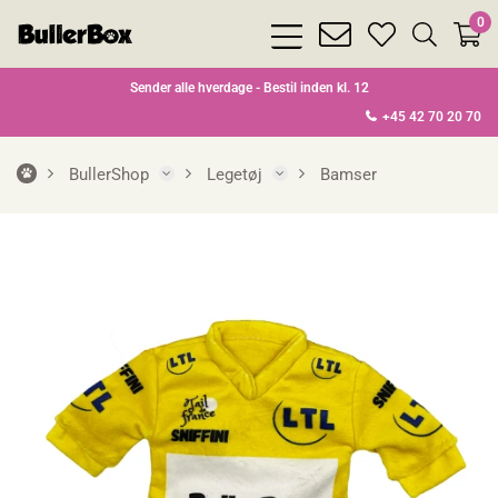
0
bars
envelope
heart
search
light
light
light
light
Sender alle hverdage - Bestil inden kl. 12
+45 42 70 20 70
BullerShop
Legetøj
Bamser