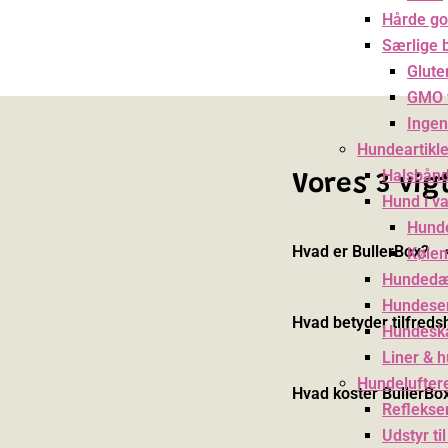
Hårde go
Særlige 
Glute
GMO f
Ingen
Hundeartikle
Halsbånd
Vores 3 vi
Hund i v
Hund
Hvad er BullerBox?
Kølem
Hundedæ
Hundese
Hvad betyder tilfreds
Hundesk
Liner & 
Hundelufter
Hvad koster BullerBo
Reflekser
Udstyr ti