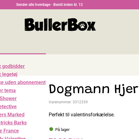
Sender alle hverdage - Bestil inden kl. 12
x godbidder
 legetøj
xe uden abonnement
Dogmann Hjer
er tema
 Shower
Varenummer:
3312339
tective
Perfekt til valentinsforkælelse.
ers Marked
atricks Barks
På lager
de France
ly Valentine