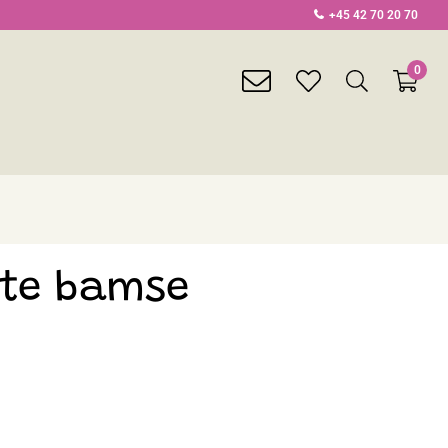
+45 42 70 20 70
0
envelope
heart
search
light
light
light
te bamse