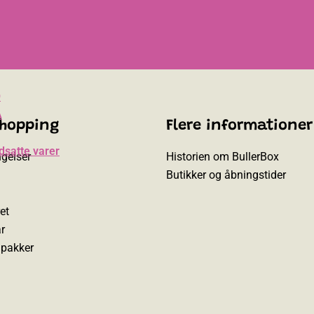
O
A
shopping
Flere informationer
dsatte varer
gelser
Historien om BullerBox
Butikker og åbningstider
et
r
l pakker