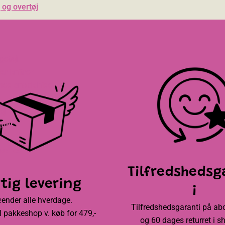
 og overtøj
getøj
er knitrer
med snack hide
øj
tter
mærke
Tilfredshedsg
tig levering
i
on
sender alle hverdage.
a
Tilfredshedsgaranti på a
til pakkeshop v. køb for 479,-
og 60 dages returret i s