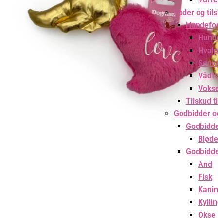
Foder og til
Hundefo
Hund
Hvalp
Senio
Vådf
Voks
Tilskud t
Godbidder o
Godbidd
Bløde
Godbidde
And
Fisk
Kanin
Kylli
Okse