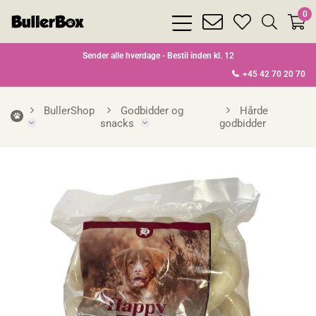
0
bars
envelope
heart
search
light
light
light
light
Sender alle hverdage - Bestil inden kl. 12
+45 42 70 20 70
BullerShop
Godbidder og
Hårde
snacks
godbidder