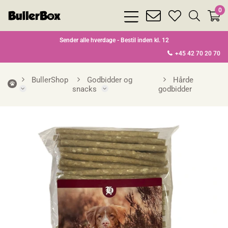
0
bars
envelope
heart
search
light
light
light
light
Sender alle hverdage - Bestil inden kl. 12
+45 42 70 20 70
BullerShop
Godbidder og
Hårde
snacks
godbidder