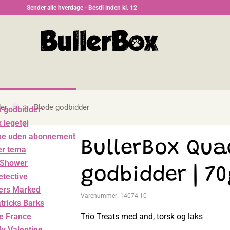
Sender alle hverdage - Bestil inden kl. 12
er
Bløde godbidder
x godbidder
 legetøj
xe uden abonnement
BullerBox Qua
er tema
 Shower
godbidder | 7
tective
ers Marked
Varenummer:
14074-10
atricks Barks
Trio Treats med and, torsk og laks
de France
ly Valentine