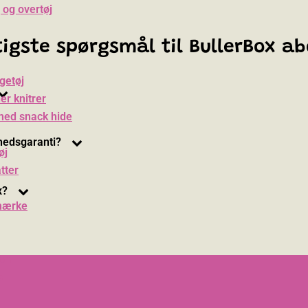
 og overtøj
gtigste spørgsmål til BullerBox 
getøj
er knitrer
med snack hide
hedsgaranti?
øj
tter
x?
mærke
on
a