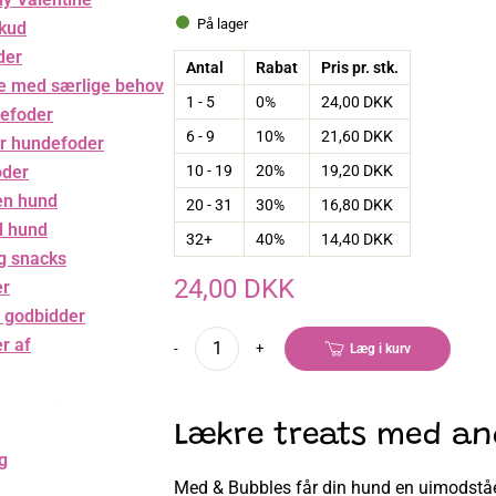
På lager
skud
der
Antal
Rabat
Pris pr. stk.
e med særlige behov
1 - 5
0%
24,00 DKK
efoder
6 - 9
10%
21,60 DKK
r hundefoder
10 - 19
20%
19,20 DKK
oder
en hund
20 - 31
30%
16,80 DKK
il hund
32+
40%
14,40 DKK
g snacks
24,00 DKK
er
 godbidder
r af
-
+
Læg i kurv
Lækre treats med and
ng
Med & Bubbles får din hund en uimodstå