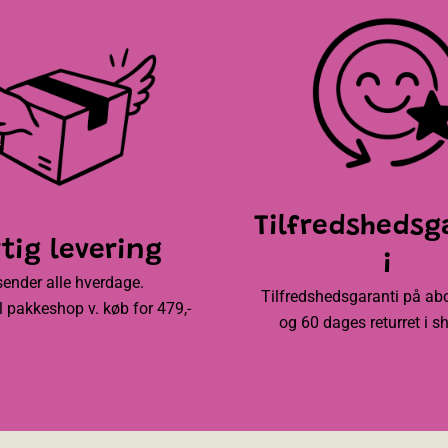
O
A
dsatte varer
Tilfredshedsg
tig levering
i
sender alle hverdage.
Tilfredshedsgaranti på a
til pakkeshop v. køb for 479,-
og 60 dages returret i s