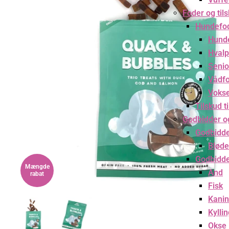
Foder og til
Hundefo
Hund
Hvalp
Senio
Vådf
Voks
Tilskud t
Godbidder o
Godbidd
Bløde
Godbidde
Mængde
And
rabat
Fisk
Kanin
Kylli
Okse