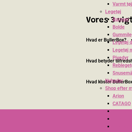
Varmt tøj
Legetøj
Vores 3 vi
Bamser
Bolde
Gummile
Hvad er BullerBox?
Legetøj d
Legetøj 
Pivedyr
Hvad betyder tilfreds
Rebleget
Snusemå
Nyheder
Hvad koster BullerBo
Shop efter 
Arion
CATAGO
Compani
Eukanub
FastDog