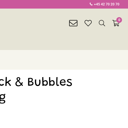
+45 42 70 20 70
0
envelope
heart
search
light
light
light
ck & Bubbles
0g