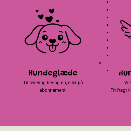
Flexi
Hunter
Hurtta
KONG
Kronch
SICCAR
STATER
Trixie
Tilbud og ne
Outlet
Hundeglæde
Hur
Til levering her og nu, eller på
Vi 
abonnement.
Fri fragt 