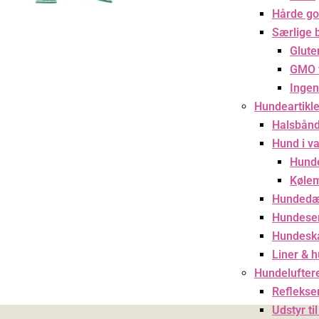
Hårde go
Særlige 
Glute
GMO f
Ingen
Hundeartikle
Halsbånd
Hund i v
Hund
Kølem
Hundedæ
Hundese
Hundesk
Liner & 
Hundelufter
Reflekser
Udstyr ti