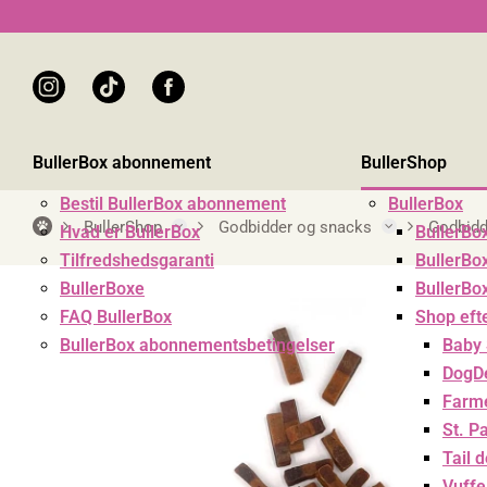
instagram
tiktok
facebook
BullerBox abonnement
BullerShop
Bestil BullerBox abonnement
BullerBox
BullerShop
Godbidder og snacks
Godbidd
Hvad er BullerBox
BullerBo
Tilfredshedsgaranti
BullerBox
BullerBoxe
BullerBo
FAQ BullerBox
Shop eft
BullerBox abonnementsbetingelser
Baby
DogDe
Farm
St. P
Tail 
Vuffe