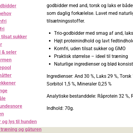
godbidder med and, torsk og laks er både 
dbidder
som daglig forkælelse. Lavet med naturlige
behov
tilsætningsstoffer.
nfri
ri
Trio-godbidder med smag af and, laks
 tilsat sukker
Højt proteinindhold og lavt fedtindhol
r
Kornfri, uden tilsat sukker og GMO
 & seler
Praktisk størrelse – ideel til træning
armen
Naturlige ingredienser og blød konsis
epool
åtter
Ingredienser: And 30 %, Laks 29 %, Torsk 1
kkener
Sorbitol 1,5 %, Mineraler 0,25 %
nge
Analytiske bestanddele: Råprotein 32 %, 
åle
hundesnore
Indhold: 70g.
en
 og lys til hunden
l træning og gåturen