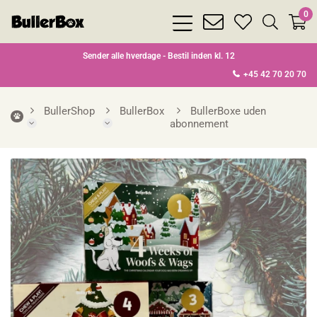
0
bars
envelope
heart
search
light
light
light
light
Sender alle hverdage - Bestil inden kl. 12
+45 42 70 20 70
BullerShop
BullerBox
BullerBoxe uden
abonnement