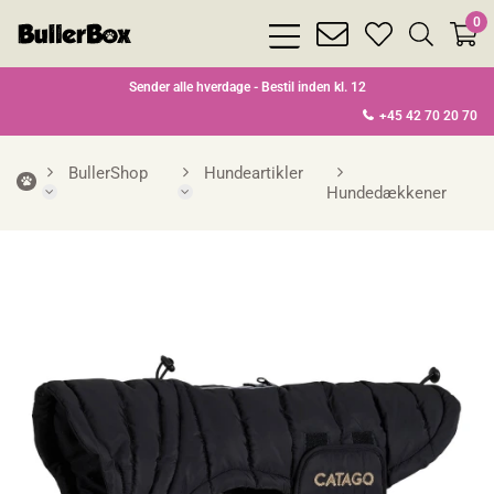
0
bars
envelope
heart
search
light
light
light
light
Sender alle hverdage - Bestil inden kl. 12
+45 42 70 20 70
BullerShop
Hundeartikler
Hundedækkener