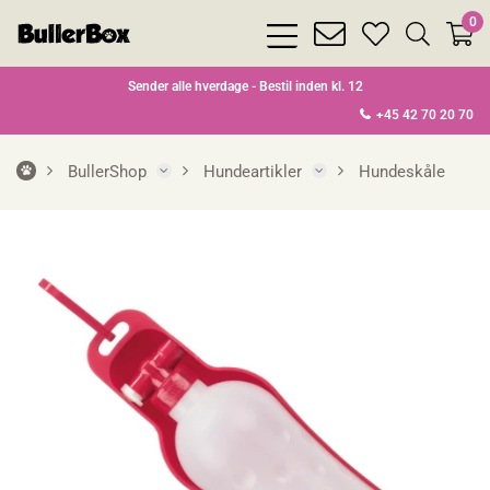
0
bars
envelope
heart
search
light
light
light
light
Sender alle hverdage - Bestil inden kl. 12
+45 42 70 20 70
BullerShop
Hundeartikler
Hundeskåle