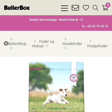
0
bars
envelope
heart
search
light
light
light
light
Sender alle hverdage - Bestil inden kl. 12
+45 42 70 20 70
Foder og
BullerShop
Hundefoder
tilskud
Hvalpefoder