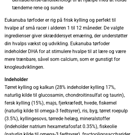
tænderne rene og sunde
Eukanuba tørfoder er rig på frisk kylling og perfekt til
hvalpe af små racer i alderen 1 til 12 måneder. De valgte
ingredienser giver skræddersyet ernæring, der understøtter
din hvalps vækst og udvikling. Eukanuba tørfoder
indeholder DHA for at stimulere hvalpe til at lære og være
mere trænbare, såvel som calcium, som er gunstigt for
knogleudviklingen.
Indeholder
Tørret kylling og kalkun (28% indeholder kylling 17%,
naturlig kilde til glucosamin, chondroitinsulfat og taurin),
fersk kylling (15%), majs, fjerkræfedt, hvede, fiskemel
(naturlig kilde til omega-3 fedtsyrer), ris, byg, tørret roepulp
(3.5%), kyllingesovs, tørrede helæg, mineralstoffer
(indeholder natrium hexametafosfat 0.35%), fiskeolie
(naturlig kilde til omega-3 fedtsyrer), fructooligosaccharider