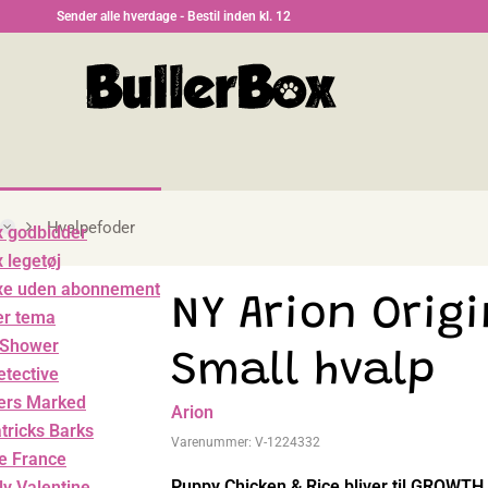
Sender alle hverdage - Bestil inden kl. 12
Hvalpefoder
x godbidder
 legetøj
xe uden abonnement
NY Arion Origi
er tema
 Shower
Small hvalp
tective
ers Marked
Arion
atricks Barks
Varenummer:
V-1224332
de France
Puppy Chicken & Rice bliver til GROWT
ly Valentine