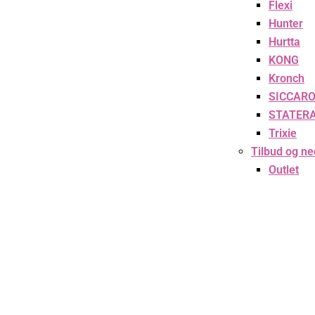
Flexi
Hunter
Hurtta
KONG
Kronch
SICCAR
STATER
Trixie
Tilbud og ne
Outlet