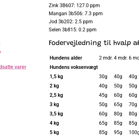
Zink 3B607: 127.0 ppm
Mangan 3b506: 7.3 ppm
Jod 3b202: 2.5 ppm
Selen 3b815: 0.2 ppm
O
Fodervejledning til hvalp af 
A
Hundens alder
2 mdr.
4 mdr.
6 md
dsatte varer
Hundens voksenvægt
1,5 kg
30g
40g
40g
2 kg
40g
50g
50g
2,5 kg
45g
60g
60g
3 kg
50g
65g
70g
3,5 kg
60g
80g
80g
4 kg
65g
85g
85g
5 kg
85g
95g
100