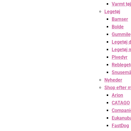
Varmt tøj
Legetøj
Bamser
Bolde
Gummile
Legetøj d
Legetøj 
Pivedyr
Rebleget
Snusemå
Nyheder
Shop efter 
Arion
CATAGO
Compani
Eukanub
FastDog