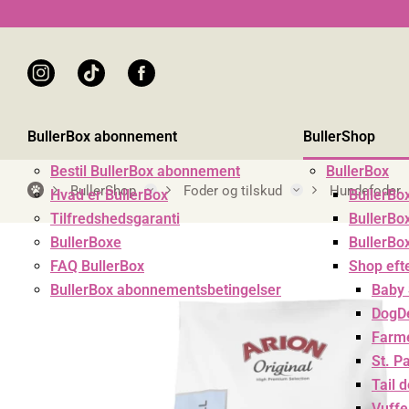
instagram
tiktok
facebook
BullerBox abonnement
BullerShop
Bestil BullerBox abonnement
BullerBox
BullerShop
Foder og tilskud
Hundefoder
Hvad er BullerBox
BullerBo
Tilfredshedsgaranti
BullerBox
BullerBoxe
BullerBo
FAQ BullerBox
Shop eft
BullerBox abonnementsbetingelser
Baby
DogDe
Farm
St. P
Tail 
Vuffe