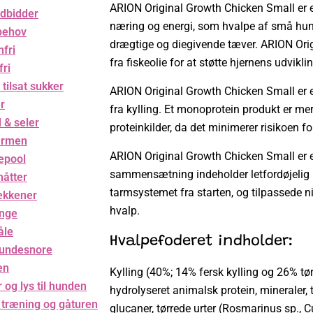
ARION Original Growth Chicken Small er et
dbidder
næring og energi, som hvalpe af små hund
behov
drægtige og diegivende tæver. ARION Ori
nfri
fra fiskeolie for at støtte hjernens udvik
ri
 tilsat sukker
ARION Original Growth Chicken Small er 
r
fra kylling. Et monoprotein produkt er me
 & seler
proteinkilder, da det minimerer risikoen for
armen
ARION Original Growth Chicken Small er et
epool
sammensætning indeholder letfordøjelig ky
åtter
tarmsystemet fra starten, og tilpassede n
kkener
hvalp.
nge
åle
Hvalpefoderet indholder:
hundesnore
en
Kylling (40%; 14% fersk kylling og 26% tørr
 og lys til hunden
hydrolyseret animalsk protein, mineraler, tø
l træning og gåturen
glucaner, tørrede urter (Rosmarinus sp., 