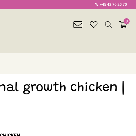
+45 42 70 20 70
0
envelope
heart
search
light
light
light
nal growth chicken |
H CHICKEN