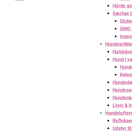
Hårde go
Særlige 
Glute
GMO f
Ingen
Hundeartikle
Halsbånd
Hund i v
Hund
Kølem
Hundedæ
Hundese
Hundesk
Liner & 
Hundelufter
Reflekser
Udstyr ti