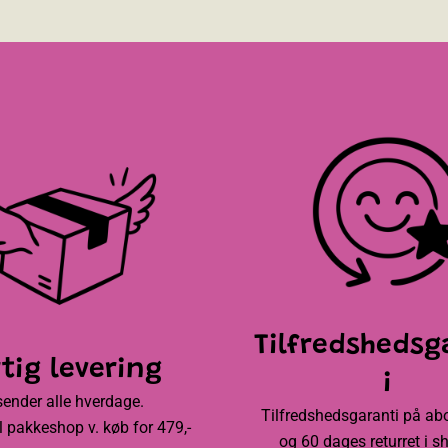
Tilfredshedsg
tig levering
i
sender alle hverdage.
Tilfredshedsgaranti på a
til pakkeshop v. køb for 479,-
og 60 dages returret i s