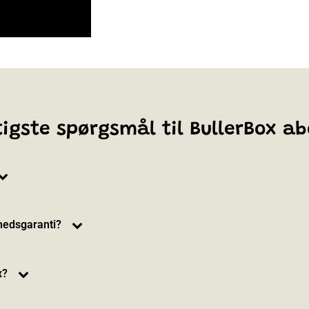
gtigste spørgsmål til BullerBox 
hedsgaranti?
x?