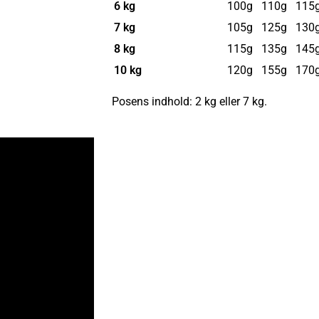
6 kg
100g
110g
115
7 kg
105g
125g
130
8 kg
115g
135g
145
10 kg
120g
155g
170
Posens indhold: 2 kg eller 7 kg.