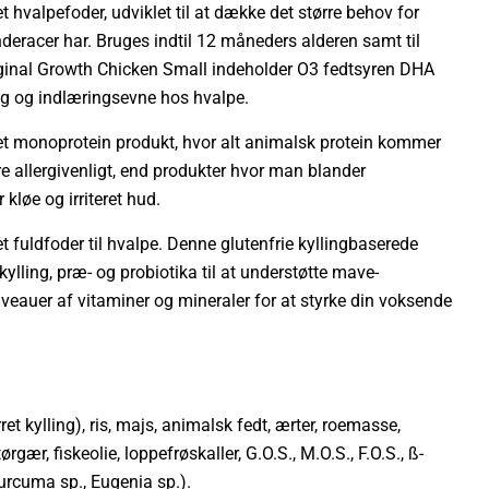
 hvalpefoder, udviklet til at dække det større behov for
eracer har. Bruges indtil 12 måneders alderen samt til
ginal Growth Chicken Small indeholder O3 fedtsyren DHA
ling og indlæringsevne hos hvalpe.
et monoprotein produkt, hvor alt animalsk protein kommer
re allergivenligt, end produkter hvor man blander
 kløe og irriteret hud.
 fuldfoder til hvalpe. Denne glutenfrie kyllingbaserede
lling, præ- og probiotika til at understøtte mave-
iveauer af vitaminer og mineraler for at styrke din voksende
et kylling), ris, majs, animalsk fedt, ærter, roemasse,
rgær, fiskeolie, loppefrøskaller, G.O.S., M.O.S., F.O.S., ß-
Curcuma sp., Eugenia sp.).