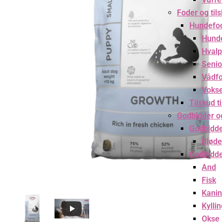
Foder og til
Hundefo
Hund
Hvalp
Senio
Vådf
Voks
Tilskud t
Godbidder o
Godbidd
Bløde
Godbidde
And
Fisk
Kanin
Kylli
Okse