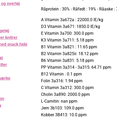
 og overtøj
Råprotein : 30% - Råfedt : 19% - Råaske : 7
A Vitamin 3a672a : 22000.0 IE/kg
D3 Vitamin 3a671: 1850.0 IE/kg
getøj
E Vitamin 3a700: 300.0 ppm
er knitrer
K3 Vitamin 3a711: 5.18 ppm
med snack hide
B1 Vitamin 3a821 : 11.65 ppm
B2 Vitamin 3a825ii: 18.12 ppm
øj
B6 Vitamin 3a831: 5.18 ppm
tter
PP Vitamin 3a314 - 3a315: 64.71 ppm
B12 Vitamin : 0.1 ppm
mærke
Folin 3a316: 1.94 ppm
C Vitamin 3a312: 300.0 ppm
Cholin 3a890: 2000.0 ppm
on
L-Carnitin: nan ppm
a
Jern 3b103: 109.0 ppm
Kobber 3B413: 10.0 ppm