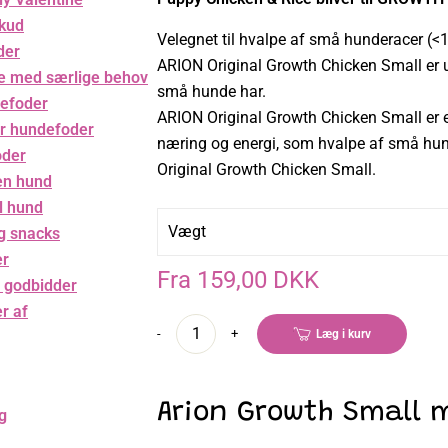
skud
Velegnet til hvalpe af små hunderacer (<
der
ARION Original Growth Chicken Small er ud
e med særlige behov
små hunde har.
efoder
ARION Original Growth Chicken Small er et
r hundefoder
næring og energi, som hvalpe af små hun
oder
Original Growth Chicken Small.
en hund
il hund
Vægt
g snacks
er
Fra 159,00 DKK
 godbidder
r af
-
+
Læg i kurv
Arion Growth Small m
ng