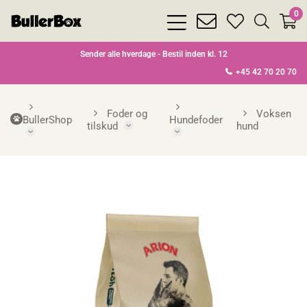
0
bars
envelope
heart
search
light
light
light
light
Sender alle hverdage - Bestil inden kl. 12
+45 42 70 20 70
Foder og
Voksen
BullerShop
Hundefoder
tilskud
hund