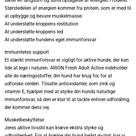
sikrer en langsom og sund optagelse af energien i foderet.
Størstedelen af energien kommer fra protein, som er med til
at opbygge og bevare muskelmasse.
At understøtte kroppens restitution
At understøtte kroppens led
At understøtte hundens eget immunforsvar
Immunitetes support
Et stærkt immunforsvar er vigtigt for aktive hunde, der kan
lide at lege i naturen. ARION Fresh Adult Active indeholder
alle de næringsstoffer, din hund har brug for, for at
udforske verden. Tilsatte antioxidanter, som zink og
vitamin E, hjælper med at styrke din hunds naturlige
immunforsvar, så den er klar til at tackle enhver udfordring,
der kommer dens vej.
Muskelbeskyttelse
Jeres aktive livsstil kan kræve ekstra styrke og
udholdenhed. For at hjælpe din hund bedst muligt, har vi