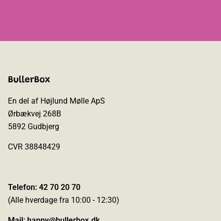
BullerBox
En del af Højlund Mølle ApS
Ørbækvej 268B
5892 Gudbjerg
CVR 38848429
Telefon: 42 70 20 70
(Alle hverdage fra 10:00 - 12:30)
Mail:
happy@bullerbox.dk